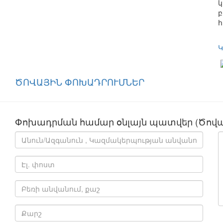
կ
բ
հ
Կ
ԾՈՎԱՅԻՆ ՓՈԽԱԴՐՈՒՄՆԵՐ
Փոխադրման համար օնլայն պատվեր (Ծովա