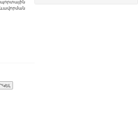
պորտային
ևավորման
ՐԿԵԼ