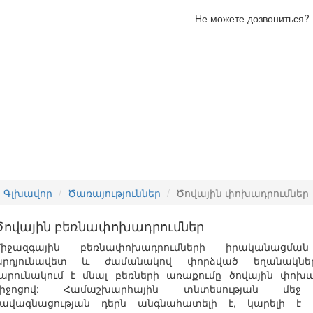
Не можете дозвониться?
заказать звонок
Морские
Перевозка
Перевозка
Страхование
перевозки
негабаритных
сборных
грузов
грузов
грузов
Գլխավոր
Ծառայություններ
Ծովային փոխադրումներ
Ծովային բեռնափոխադրումներ
իջազգային
բեռնափոխադրումների
իրականացման
րդյունավետ
և
ժամանակով
փորձված
եղանակնե
արունակում
է
մնալ
բեռների
առաքումը
ծովային
փոխա
իջոցով
:
Համաշխարհային
տնտեսության
մեջ
ավագնացության
դերն
անգնահատելի
է
,
կարելի
է