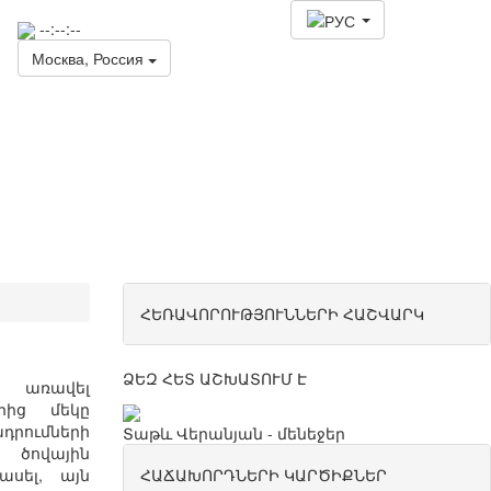
--:--:--
Москва, Россия
Таможенно-
брокерские
услуги
ՀԵՌԱՎՈՐՈՒԹՅՈՒՆՆԵՐԻ ՀԱՇՎԱՐԿ
ՁԵԶ ՀԵՏ ԱՇԽԱՏՈՒՄ Է
առավել
րից
մեկը
դրումների
Տաթև Վերանյան - մենեջեր
ծովային
ասել
,
այն
ՀԱՃԱԽՈՐԴՆԵՐԻ ԿԱՐԾԻՔՆԵՐ