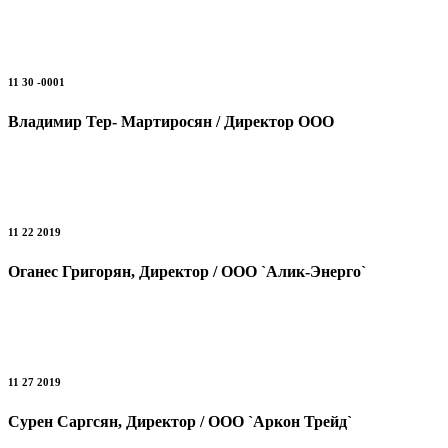
11 30 -0001
Владимир Тер- Мартиросян / Директор ООО
11 22 2019
Оганес Григорян, Директор / ООО `Алик-Энерго`
11 27 2019
Сурен Саргсян, Директор / ООО `Аркон Трейд`