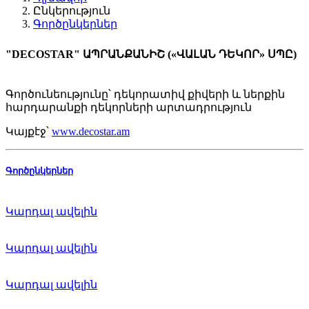
Ընկերություն
Գործընկերներ
"DECOSTAR" ԱՊՐԱՆՔԱՆԻՇ («ՎԱԼԱՆ ԴԵԿՈՐ» ՍՊԸ)
Գործունեությունը՝
դեկորատիվ քիվերի և ներքին
հարդարանքի դեկորների արտադրություն
Կայքէջ՝
www.decostar.am
Գործընկերներ
Կարդալ ավելին
Կարդալ ավելին
Կարդալ ավելին