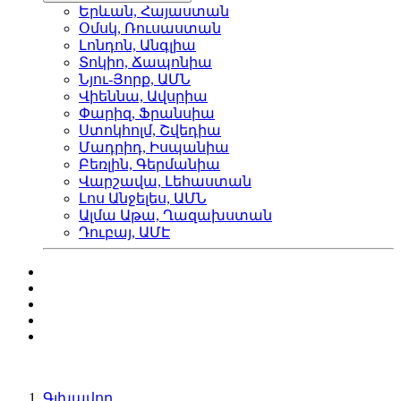
Երևան, Հայաստան
Օմսկ, Ռուսաստան
Լոնդոն, Անգլիա
Տոկիո, Ճապոնիա
Նյու-Յորք, ԱՄՆ
Վիեննա, Ավսրիա
Փարիզ, Ֆրանսիա
Ստոկհոլմ, Շվեդիա
Մադրիդ, Իսպանիա
Բեռլին, Գերմանիա
Վարշավա, Լեհաստան
Լոս Անջելես, ԱՄՆ
Ալմա Աթա, Ղազախստան
Դուբայ, ԱՄԷ
Գլխավոր