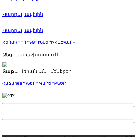
Կարդալ ավելին
Կարդալ ավելին
ՀԵՌԱՎՈՐՈՒԹՅՈՒՆՆԵՐԻ ՀԱՇՎԱՐԿ
Ձեզ հետ աշխատում է
Տաթև Վերանյան - մենեջեր
ՀԱՃԱԽՈՐԴՆԵՐԻ ԿԱՐԾԻՔՆԵՐ
-
-