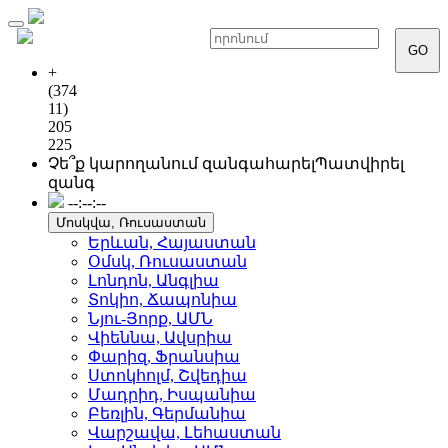
Toggle
navigation
GO
+
(374
11)
205
225
Չե՞ք կարողանում զանգահարել
Պատվիրել
զանգ
--:--:--
Մոսկվա, Ռուսաստան
Երևան, Հայաստան
Օմսկ, Ռուսաստան
Լոնդոն, Անգլիա
Տոկիո, Ճապոնիա
Նյու-Յորք, ԱՄՆ
Վիեննա, Ավսրիա
Փարիզ, Ֆրանսիա
Ստոկհոլմ, Շվեդիա
Մադրիդ, Իսպանիա
Բեռլին, Գերմանիա
Վարշավա, Լեհաստան