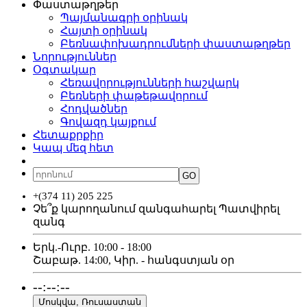
Փաստաթղթեր
Պայմանագրի օրինակ
Հայտի օրինակ
Բեռնափոխադրումների փաստաթղթեր
Նորություններ
Օգտակար
Հեռավորությունների հաշվարկ
Բեռների փաթեթավորում
Հոդվածներ
Գովազդ կայքում
Հետաքրքիր
Կապ մեզ հետ
ՀԱՅ
РУС
ENG
GO
+(374 11) 205 225
Չե՞ք կարողանում զանգահարել
Պատվիրել
զանգ
Երկ.-Ուրբ. 10:00 - 18:00
Շաբաթ. 14:00, Կիր. - հանգստյան օր
--:--:--
Մոսկվա, Ռուսաստան