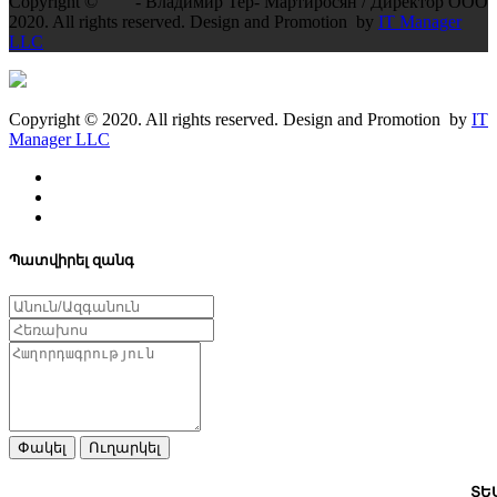
Copyright ©
- Владимир Тер- Мартиросян / Директор ООО
2020. All rights reserved. Design and Promotion by
IT Manager
LLC
Copyright © 2020. All rights reserved. Design and Promotion by
IT
Manager LLC
Պատվիրել զանգ
Փակել
Ուղարկել
ՏԵ