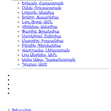
Երևան, Հայաստան
Օմսկ, Ռուսաստան
Լոնդոն, Անգլիա
Տոկիո, Ճապոնիա
Նյու-Յորք, ԱՄՆ
Վիեննա, Ավսրիա
Փարիզ, Ֆրանսիա
Ստոկհոլմ, Շվեդիա
Մադրիդ, Իսպանիա
Բեռլին, Գերմանիա
Վարշավա, Լեհաստան
Լոս Անջելես, ԱՄՆ
Ալմա Աթա, Ղազախստան
Դուբայ, ԱՄԷ
Գլխավոր