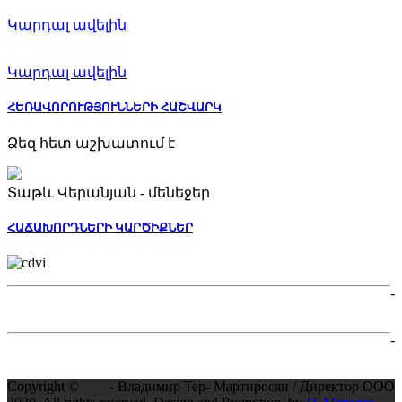
Կարդալ ավելին
Կարդալ ավելին
ՀԵՌԱՎՈՐՈՒԹՅՈՒՆՆԵՐԻ ՀԱՇՎԱՐԿ
Ձեզ հետ աշխատում է
Տաթև Վերանյան - մենեջեր
ՀԱՃԱԽՈՐԴՆԵՐԻ ԿԱՐԾԻՔՆԵՐ
-
-
Copyright ©
- Владимир Тер- Мартиросян / Директор ООО