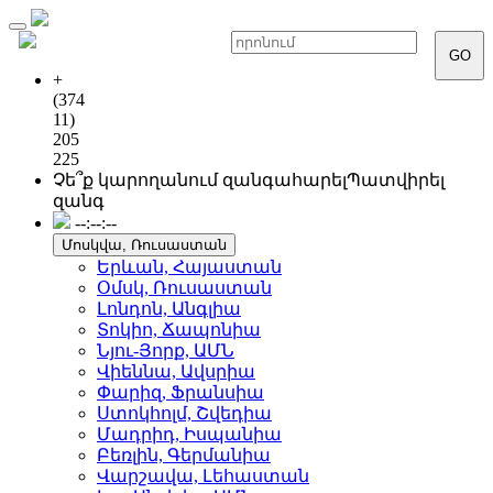
Toggle
navigation
GO
+
(374
11)
205
225
Չե՞ք կարողանում զանգահարել
Պատվիրել
զանգ
--:--:--
Մոսկվա, Ռուսաստան
Երևան, Հայաստան
Օմսկ, Ռուսաստան
Լոնդոն, Անգլիա
Տոկիո, Ճապոնիա
Նյու-Յորք, ԱՄՆ
Վիեննա, Ավսրիա
Փարիզ, Ֆրանսիա
Ստոկհոլմ, Շվեդիա
Մադրիդ, Իսպանիա
Բեռլին, Գերմանիա
Վարշավա, Լեհաստան