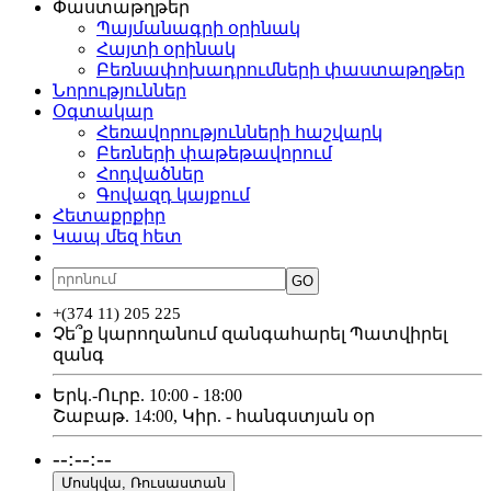
Փաստաթղթեր
Պայմանագրի օրինակ
Հայտի օրինակ
Բեռնափոխադրումների փաստաթղթեր
Նորություններ
Օգտակար
Հեռավորությունների հաշվարկ
Բեռների փաթեթավորում
Հոդվածներ
Գովազդ կայքում
Հետաքրքիր
Կապ մեզ հետ
ՀԱՅ
РУС
ENG
GO
+(374 11) 205 225
Չե՞ք կարողանում զանգահարել
Պատվիրել
զանգ
Երկ.-Ուրբ. 10:00 - 18:00
Շաբաթ. 14:00, Կիր. - հանգստյան օր
--:--:--
Մոսկվա, Ռուսաստան