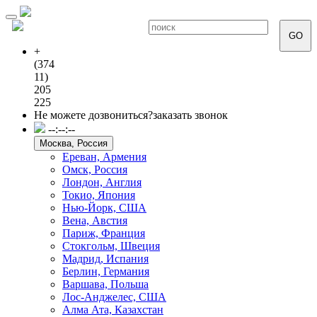
Toggle
navigation
GO
+
(374
11)
205
225
Не можете дозвониться?
заказать звонок
--:--:--
Москва, Россия
Ереван, Армения
Омск, Россия
Лондон, Англия
Токио, Япония
Нью-Йорк, США
Вена, Австия
Париж, Франция
Стокгольм, Швеция
Мадрид, Испания
Берлин, Германия
Варшава, Польша
Лос-Анджелес, США
Алма Ата, Казахстан