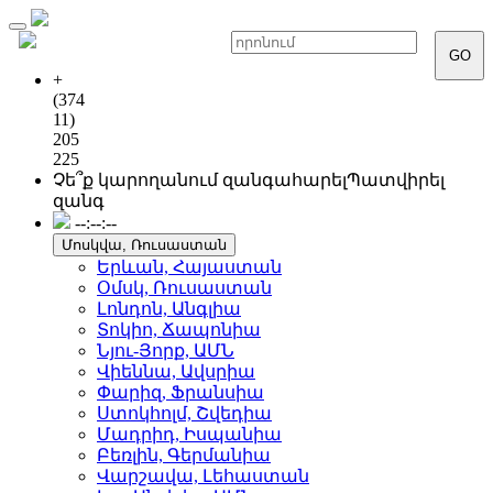
Toggle
navigation
GO
+
(374
11)
205
225
Չե՞ք կարողանում զանգահարել
Պատվիրել
զանգ
--:--:--
Մոսկվա, Ռուսաստան
Երևան, Հայաստան
Օմսկ, Ռուսաստան
Լոնդոն, Անգլիա
Տոկիո, Ճապոնիա
Նյու-Յորք, ԱՄՆ
Վիեննա, Ավսրիա
Փարիզ, Ֆրանսիա
Ստոկհոլմ, Շվեդիա
Մադրիդ, Իսպանիա
Բեռլին, Գերմանիա
Վարշավա, Լեհաստան