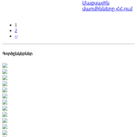
Մաքսային
մարմինները ՀՀ-ում
1
2
››
Գործընկերներ