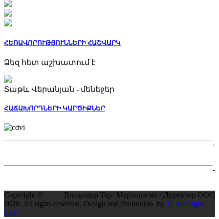
ՀԵՌԱՎՈՐՈՒԹՅՈՒՆՆԵՐԻ ՀԱՇՎԱՐԿ
Ձեզ հետ աշխատում է
Տաթև Վերանյան - մենեջեր
ՀԱՃԱԽՈՐԴՆԵՐԻ ԿԱՐԾԻՔՆԵՐ
-
-
Copyright ©
- Владимир Тер- Мартиросян / Директор ООО
2020. All rights reserved. Design and Promotion by
IT Manager
LLC