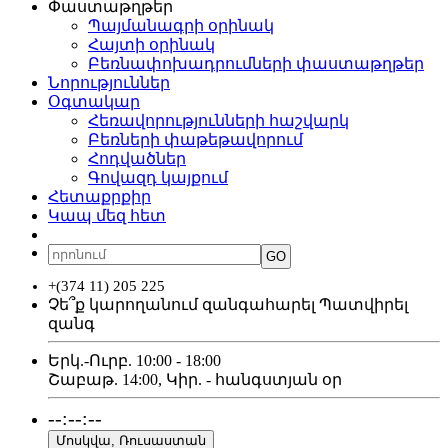
Փաստաթղթեր
Պայմանագրի օրինակ
Հայտի օրինակ
Բեռնափոխադրումների փաստաթղթեր
Նորություններ
Օգտակար
Հեռավորությունների հաշվարկ
Բեռների փաթեթավորում
Հոդվածներ
Գովազդ կայքում
Հետաքրքիր
Կապ մեզ հետ
ՀԱՅ
РУС
ENG
GO
+(374 11) 205 225
Չե՞ք կարողանում զանգահարել
Պատվիրել
զանգ
Երկ.-Ուրբ. 10:00 - 18:00
Շաբաթ. 14:00, Կիր. - հանգստյան օր
--:--:--
Մոսկվա, Ռուսաստան