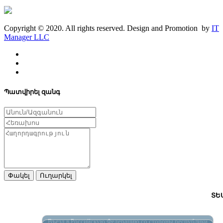
Copyright © 2020. All rights reserved. Design and Promotion by
IT
Manager LLC
Պատվիրել զանգ
Փակել
Ուղարկել
ՏԵ
Въезд в Российскую Федерацию со стороны республики