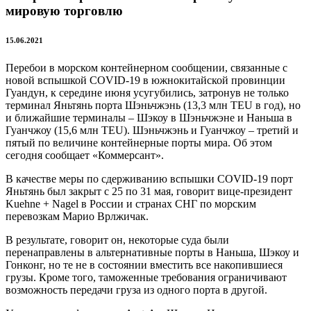
мировую торговлю
15.06.2021
Перебои в морском контейнерном сообщении, связанные с
новой вспышкой COVID-19 в южнокитайской провинции
Гуандун, к середине июня усугубились, затронув не только
терминал Яньтянь порта Шэньчжэнь (13,3 млн TEU в год), но
и ближайшие терминалы – Шэкоу в Шэньчжэне и Наньша в
Гуанчжоу (15,6 млн TEU). Шэньчжэнь и Гуанчжоу – третий и
пятый по величине контейнерные порты мира. Об этом
сегодня сообщает «Коммерсант».
В качестве меры по сдерживанию вспышки COVID-19 порт
Яньтянь был закрыт с 25 по 31 мая, говорит вице-президент
Kuehne + Nagel в России и странах СНГ по морским
перевозкам Марио Врлжичак.
В результате, говорит он, некоторые суда были
перенаправлены в альтернативные порты в Наньша, Шэкоу и
Гонконг, но те не в состоянии вместить все накопившиеся
грузы. Кроме того, таможенные требования ограничивают
возможность передачи груза из одного порта в другой.