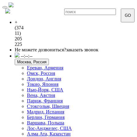
Toggle
navigation
GO
+
(374
11)
205
225
Не можете дозвониться?
заказать звонок
--:--:--
Москва, Россия
Ереван, Армения
Омск, Россия
Лондон, Англия
Токио, Япония
Нью-Йорк, США
Вена, Австия
Париж, Франция
Стокгольм, Швеция
Мадрид, Испания
Берлин, Германия
Варшава, Польша
Лос-Анджелес, США
Алма Ата, Казахстан