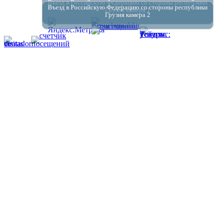
Въезд в Российскую Федерацию со стороны республики
Въезд в Российскую Федерацию со стороны республики
Грузия камера 1
Грузия камера 2