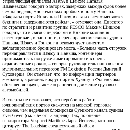
Управляющая филиалом AsstrA в Шанхае Наталья
Шманевская говорит о заторах, задержках выхода судов более
чем на неделю, многочасовых пробках в порту Наньша.
«Закрыты порты Яньтянь и Шэкоу, в связи с чем отменяются
букинги и задерживаются рейсы», – отмечает она. Директор
по стратегии и развитию группы FESCO Максим Шишков
говорит, что в связи с перебоями в Яньтяне компания
рассматривает, в частности, перенаправление своих судов в
Наньша, Шэкоу и Гонконг и рекомендует клиентам
заблаговременно бронировать места. «Большая часть отгрузок
перенаправляется в Шэкоу и Наньша, контейнеры
принимаются к погрузке лимитированно и в очень
ограниченные сроки», – говорит руководитель направления
мультимодальных перевозок FM Logistic в России Дмитрий
Суховерша. Он отмечает, что, по информации партнеров
компании, в районах вокруг портов Хуанпу и Фошань был
объявлен локдаун, также ограничено движение грузовых
автомобилей.
Эксперты не исключают, что перебои в работе
южнокитайских портов скажутся на морской торговле
сильнее, чем недельная блокировка Суэцкого канала судном
Ever Given (см. «Ъ» от 13 апреля). Так, по оценке
гендиректора Vespucci Maritime Ларса Йенсена, которого
цитирует The Loadstar, среднесуточный объем