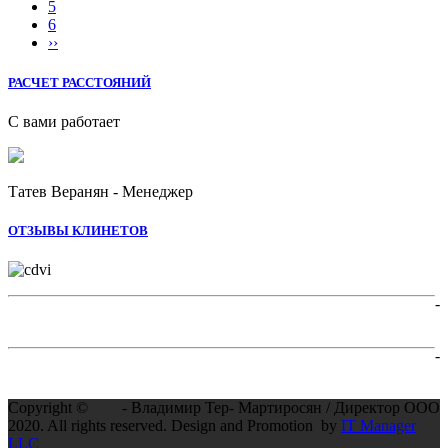
5
6
››
РАСЧЕТ РАССТОЯНИЙ
С вами работает
Татев Веранян - Менеджер
ОТЗЫВЫ КЛИНЕТОВ
-
-
Copyright ©
- Владимир Тер- Мартиросян / Директор ООО
2020. All rights reserved. Design and Promotion by
IT Manager
LLC