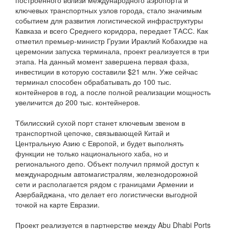
построенного вблизи международного аэропорта и
ключевых транспортных узлов города, стало значимым
событием для развития логистической инфраструктуры
Кавказа и всего Среднего коридора, передает ТАСС. Как
отметил премьер-министр Грузии Ираклий Кобахидзе на
церемонии запуска терминала, проект реализуется в три
этапа. На данный момент завершена первая фаза,
инвестиции в которую составили $21 млн. Уже сейчас
терминал способен обрабатывать до 100 тыс.
контейнеров в год, а после полной реализации мощность
увеличится до 200 тыс. контейнеров.
Тбилисский сухой порт станет ключевым звеном в
транспортной цепочке, связывающей Китай и
Центральную Азию с Европой, и будет выполнять
функции не только национального хаба, но и
регионального депо. Объект получил прямой доступ к
международным автомагистралям, железнодорожной
сети и располагается рядом с границами Армении и
Азербайджана, что делает его логистически выгодной
точкой на карте Евразии.
Проект реализуется в партнерстве между Abu Dhabi Ports