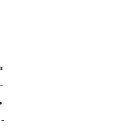
..
..