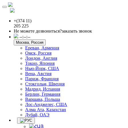
Toggle
navigation
+(374 11)
205 225
Не можете дозвониться?
заказать звонок
--:--:--
Москва, Россия
Ереван, Армения
Омск, Россия
Лондон, Англия
Токио, Япония
Нью-Йорк, США
Вена, Австия
Париж, Франция
Стокгольм, Швеция
Мадрид, Испания
Берлин, Германия
Варшава, Польша
Лос-Анджелес, США
Алма Ата, Казахстан
Дубай, ОАЭ